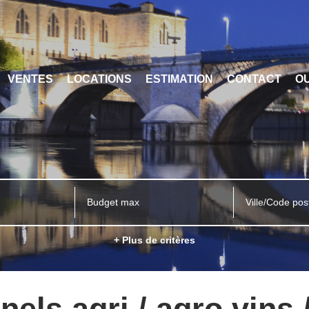
VENTES
LOCATIONS
ESTIMATION
CONTACT
OU
Ville/Code pos
+ Plus de critères
els agri / agro vins 