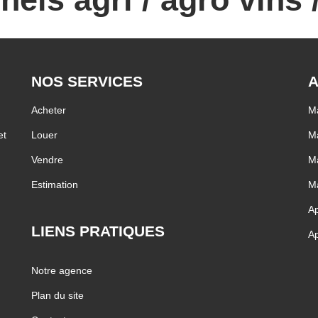
NOS SERVICES
A
Acheter
Ma
et
Louer
Ma
Vendre
Ma
Estimation
Ma
Ap
LIENS PRATIQUES
Ap
Notre agence
Plan du site