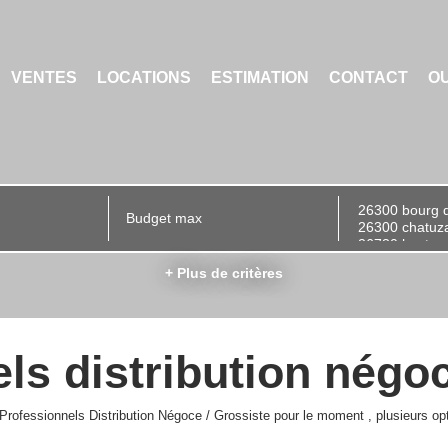
VENTES
LOCATIONS
ESTIMATION
CONTACT
OU
+ Plus de critères
ls distribution négoc
rofessionnels Distribution Négoce / Grossiste pour le moment , plusieurs opti