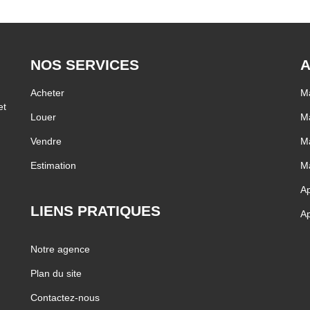
NOS SERVICES
A
Acheter
Ma
et
Louer
Ma
Vendre
Ma
Estimation
Ma
Ap
LIENS PRATIQUES
Ap
Notre agence
Plan du site
Contactez-nous