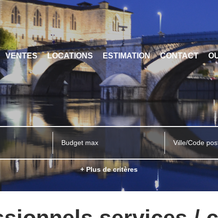
VENTES
LOCATIONS
ESTIMATION
CONTACT
OU
Ville/Code pos
+ Plus de critères
sionnels services / 