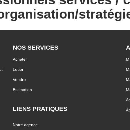
organisation/stratégi
NOS SERVICES
A
Acheter
Ma
et
Louer
Ma
Vendre
Ma
Estimation
Ma
Ap
LIENS PRATIQUES
Ap
Notre agence