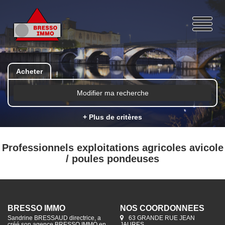
Acheter
Modifier ma recherche
+ Plus de critères
Professionnels exploitations agricoles avicole
/ poules pondeuses
BRESSO IMMO
NOS COORDONNÉES
Sandrine BRESSAUD directrice, a
63 GRANDE RUE JEAN
créé son agence BRESSO IMMO en
JAURES