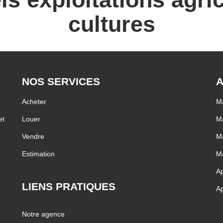
cultures
NOS SERVICES
A
Acheter
Ma
et
Louer
Ma
Vendre
Ma
Estimation
Ma
Ap
LIENS PRATIQUES
Ap
Notre agence