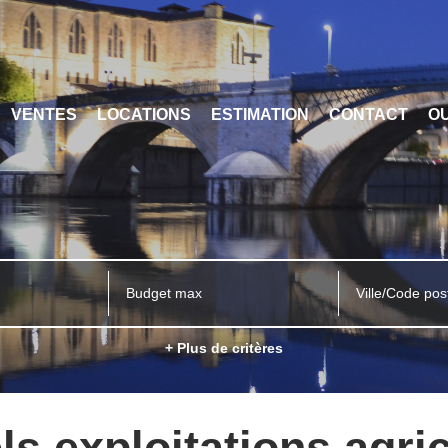
VENTES
LOCATIONS
ESTIMATION
CONTACT
OU
Ville/Code pos
+ Plus de critères
ls exploitations agri