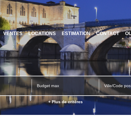
VENTES
LOCATIONS
ESTIMATION
CONTACT
OU
Ville/Code pos
+ Plus de critères