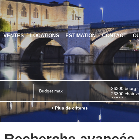
VENTES
LOCATIONS
ESTIMATION
CONTACT
OU
+ Plus de critères
Recherche avancée