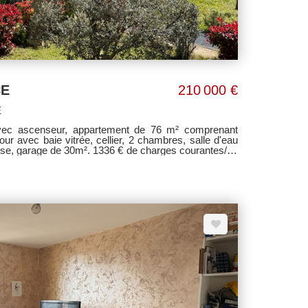
CE
210 000 €
E
avec ascenseur, appartement de 76 m² comprenant
ur avec baie vitrée, cellier, 2 chambres, salle d'eau
asse, garage de 30m². 1336 € de charges courantes/an
ivé à la copropriété. Classe énergie B. Honoraires à la