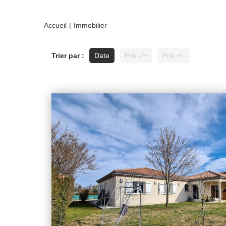
Accueil
Immobilier
Trier par :
Date
Prix -/+
Prix +/-