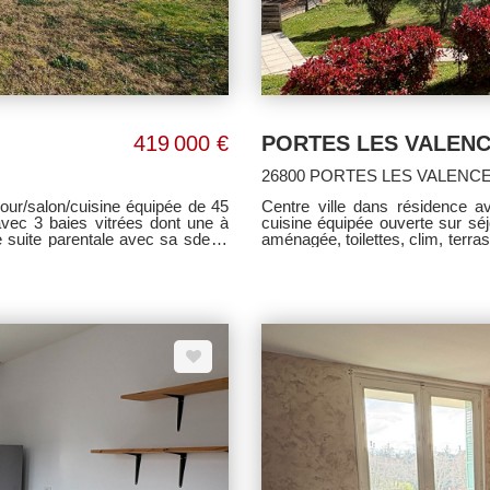
419 000 €
PORTES LES VALEN
26800 PORTES LES VALENC
Centre ville dans résidence 
ec 3 baies vitrées dont une à
cuisine équipée ouverte sur séjo
e suite parentale avec sa sde et
aménagée, toilettes, clim, terr
 baignoire et douche, une salle
(soit 111,33 €/mois). Parking pr
riques, aspiration centralisée,
charge du vendeur.
de terrain. Classe énergie C.