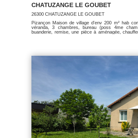
CHATUZANGE LE GOUBET
26300 CHATUZANGE LE GOUBET
Pizançon Maison de village d'env 200 m² hab comp
véranda, 3 chambres, bureau (poss 4me chambres
buanderie, remise, une pièce à aménagée, chauffer
clos. Travaux à prévoir. Classe énergie D. Honoraire