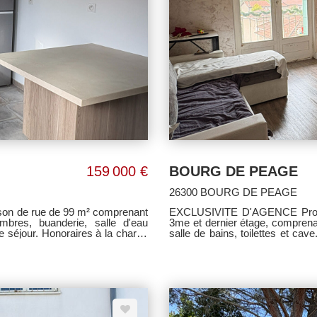
159 000 €
BOURG DE PEAGE
26300 BOURG DE PEAGE
 de rue de 99 m² comprenant
EXCLUSIVITE D'AGENCE Proche
mbres, buanderie, salle d'eau
3me et dernier étage, comprena
le séjour. Honoraires à la charge
salle de bains, toilettes et cav
loué : 630 € hors charges (loyer mensuel). 671 € de charges co
€/mois). Classe énergie D Honor