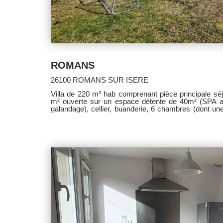
ROMANS
26100 ROMANS SUR ISERE
Villa de 220 m² hab comprenant pièce principale séjour/salon/cuisine équipée de 45
m² ouverte sur un espace détente de 40m² (SPA av
galandage), cellier, buanderie, 6 chambres (dont un
douche italienne), une salle de bains aménagée avec
d'eau aménagée, 3 toilettes, garage, portails élect
arrosage automatique, adoucisseur sur 1091 m² 
Honoraires à la charge du vendeur.