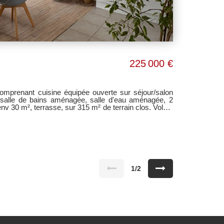
225 000 €
mprenant cuisine équipée ouverte sur séjour/salon
env 30 m², terrasse, sur 315 m² de terrain clos. Volets
aleur et isolation par l'extérieur. Classe énergie B.
ur.
1/2