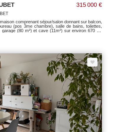
UBET
315 000 €
UBET
maison comprenant séjour/salon donnant sur balcon,
ureau (pos 3me chambre), salle de bains, toilettes,
 , garage (80 m²) et cave (11m²) sur environ 670 m²
z. Honoraires à la charge du vendeur. Classe énergie