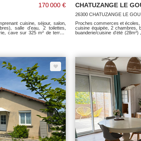
170 000 €
CHATUZANGE LE GO
26300 CHATUZANGE LE GO
renant cuisine, séjour, salon,
Proches commerces et écoles, 
), salle d'eau, 2 toilettes,
cuisine équipée, 2 chambres, b
ie, cave sur 325 m² de terrain
buanderie/cuisine d'été (28m²)
s à la charge du vendeur.
arboré. Chauffage individuel ga
E.