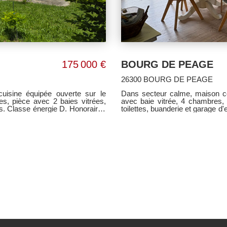
175 000 €
BOURG DE PEAGE
26300 BOURG DE PEAGE
isine équipée ouverte sur le
Dans secteur calme, maison co
es, pièce avec 2 baies vitrées,
avec baie vitrée, 4 chambres, salle de bains aménagée, salle d'eau aménagée, 2
os. Classe énergie D. Honoraires
toilettes, buanderie et garage d'
roulants électriques, pompe à ch
Honoraires à la charge du vende